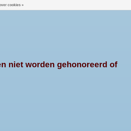
over cookies »
0 Artikelen - €--,--
Mijn account / Registreren
X4PRODUCTS
CONTACT
en niet worden gehonoreerd of
HOME
/
TAGS
/
PICK UP STYLING
ok wel bullbar of
eugel genoemd,
rsnede van 42mm
hikt voor de
Amarok dubbel