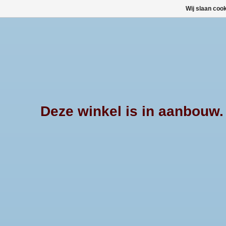
Wij slaan coo
Deze winkel is in aanbouw. E
Afrekenen is uitgeschakeld.
Producten getagd met pick up
Deze soft roll cover 
Top is geschikt voor
Min: €
0
Max: €
2000
Alaskan dubbel c
TOEVOEGEN AAN WI