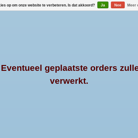
kies op om onze website te verbeteren. Is dat akkoord?
Ja
Nee
Meer 
HOME
MERKEN
PRODUCTEN
OVER 4
ventueel geplaatste orders zull
verwerkt.
 styling
van Mountain
Pushbar met een doorsnede van
Deze pushbar, o
 de Renault
60mm voor een Toyota Hilux DC
beschermingsb
abine.
of XC, vanaf bouwjaar 2006.
heeft een doo
en is gesc
NKELWAGEN
TOEVOEGEN AAN WINKELWAGEN
Volkswagen 