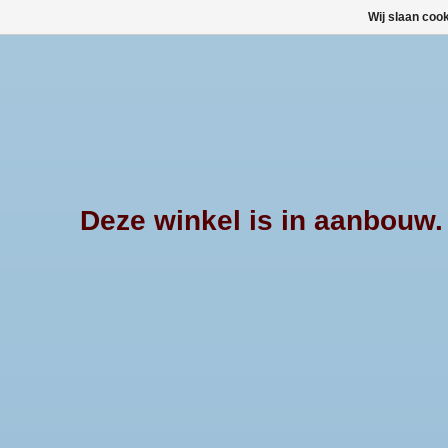
Wij slaan coo
Deze winkel is in aanbouw. E
Afrekenen is uitgeschakeld.
Alu bar
Een alu bar is een stijlvolle aanvulling op de Mounta
beschadigingen en weersinvloeden. De alu bar kan r
Staat er geen alu bar voor uw pick-up tussen? Neem