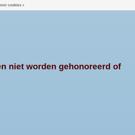
over cookies »
0 Artikelen - €--,--
Mijn account / Registreren
X4PRODUCTS
CONTACT
en niet worden gehonoreerd of
HOME
/
PRODUCTEN
/
ALU BAR
dercoating is deze extra weerbaar tegen
boren in de laadbak overbodig maakt.