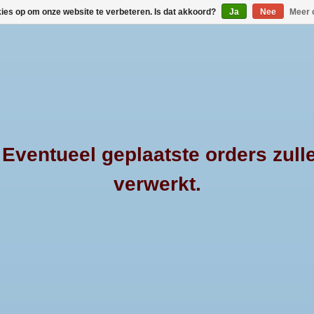
kies op om onze website te verbeteren. Is dat akkoord?
Ja
Nee
Meer 
HOME
MERKEN
PRODUCTEN
OVER 4
ventueel geplaatste orders zull
verwerkt.
in Top Roll op uw pick-up. Doordat de alu bar is voorzien van een poe
echtstreeks op de accessoires channels worden gemonteerd, wat het 
 gerust
contact
met ons op.