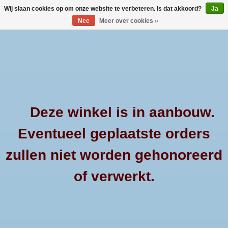
Wij slaan cookies op om onze website te verbeteren. Is dat akkoord?
Ja
Nee
Meer over cookies »
0 Artikelen - €--,--
Home
Merken
Producten
Deze winkel is in aanbouw.
Afrekenen is uitgeschakeld.
Eventueel geplaatste orders
Over 4x4products
zullen niet worden gehonoreerd
Contact
of verwerkt.