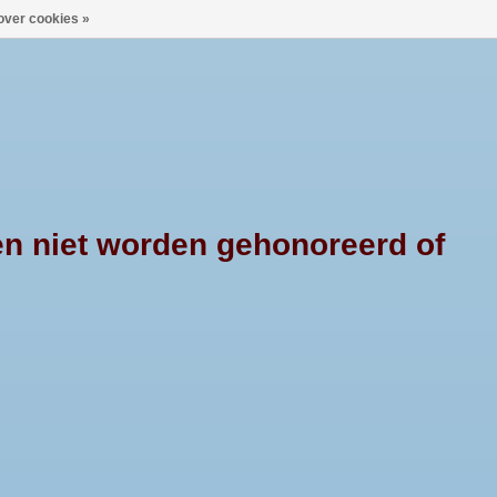
over cookies »
0 Artikelen - €--,--
Mijn account / Registreren
X4PRODUCTS
CONTACT
en niet worden gehonoreerd of
INGBAR 76MM - MITSUBISHI L200 - CREW CAB - 2009 TOT 2015