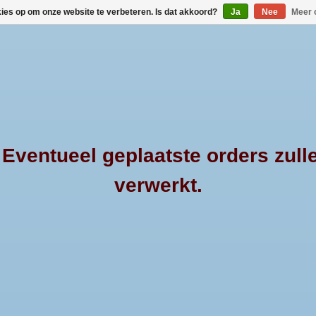
kies op om onze website te verbeteren. Is dat akkoord?
Ja
Nee
Meer 
HOME
MERKEN
PRODUCTEN
OVER 4
ventueel geplaatste orders zull
verwerkt.
L200 - Crew Cab -
HOME
/
STYL
Maak een keuze:
*