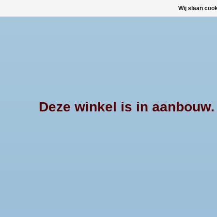
Wij slaan coo
Deze winkel is in aanbouw. E
Afrekenen is uitgeschakeld.
Stylingbar 76mm - Mitsubishi 
2009 tot 2015