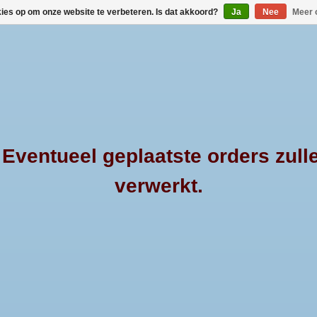
kies op om onze website te verbeteren. Is dat akkoord?
Ja
Nee
Meer 
HOME
MERKEN
PRODUCTEN
OVER 4
ventueel geplaatste orders zull
verwerkt.
TOYOTA HILUX
HOME
/
ALU
Maak een keuze:
*