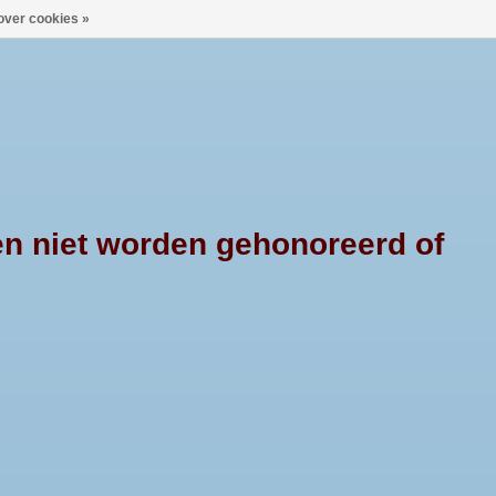
over cookies »
0 Artikelen - €--,--
Mijn account / Registreren
X4PRODUCTS
CONTACT
en niet worden gehonoreerd of
MINIUM TONNEAU COVER TOYOTA HILUX DOUBLE CAB 2006+