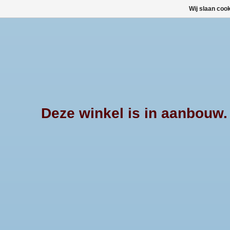
Wij slaan coo
Deze winkel is in aanbouw. E
Afrekenen is uitgeschakeld.
ALUMINIUM TONNEAU COVER 
DOUBLE CAB 2006+