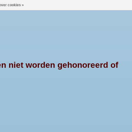
over cookies »
0 Artikelen - €--,--
Mijn account / Registreren
X4PRODUCTS
CONTACT
en niet worden gehonoreerd of
HOME
/
TAGS
/
ISUZU DMAX SC
76mm. Geschikt
D-max SC en DC,
2012. En geschikt
D-max DC, vanaf
ar 2017.