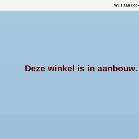
Wij slaan coo
Deze winkel is in aanbouw. E
Afrekenen is uitgeschakeld.
Producten getagd met isuzu 
Pushbar met een doo
63mm. Geschikt voor 
Min: €
0
Max: €
550
max SC en DC, bouwj
Isuzu D-max DC 