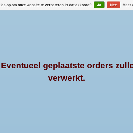
kies op om onze website te verbeteren. Is dat akkoord?
Ja
Nee
Meer 
HOME
MERKEN
PRODUCTEN
OVER 4
ventueel geplaatste orders zull
verwerkt.
dmax sc
rsnede van
Pushbar van roestvrij staal met
Pushbar RVS 
de Isuzu D-
een doorsnede van 60mm.
voor de Isuzu 
aar 2012+ &
Geschikt voor de Isuzu D-max
vanaf bouwjaar 
2017.
vanaf bouwjaar 2012.
voor de Isuzu 
bouwja